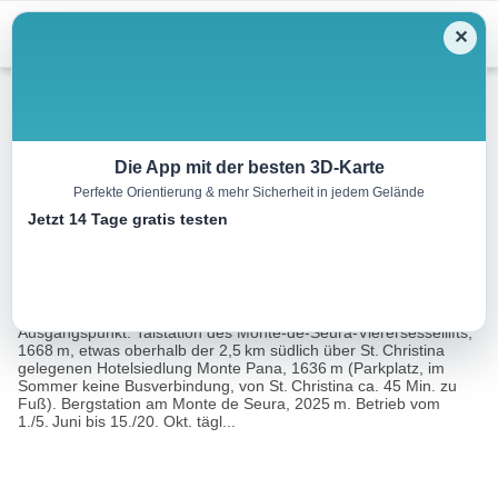
Menu
✕
Wandern
Die App mit der besten 3D-Karte
Perfekte Orientierung & mehr Sicherheit in jedem Gelände
Rund um die Langkofelgruppe
Jetzt 14 Tage gratis testen
23.6 km
07:45 h
730 m
1087 m
Eine Tour
Rother Wanderführer Dolomiten 1 (Franz
von:
Hauleitner)
Ausgangspunkt: Talstation des Monte-de-Seura-Vierersessellifts,
1668 m, etwas oberhalb der 2,5 km südlich über St. Christina
gelegenen Hotelsiedlung Monte Pana, 1636 m (Parkplatz, im
Sommer keine Busverbindung, von St. Christina ca. 45 Min. zu
Fuß). Bergstation am Monte de Seura, 2025 m. Betrieb vom
1./5. Juni bis 15./20. Okt. tägl...