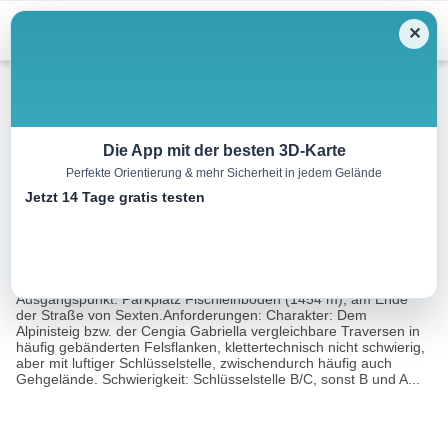
Menu
✕
Wandern
Die App mit der besten 3D-Karte
Perfekte Orientierung & mehr Sicherheit in jedem Gelände
Rund um den Zwölferkofel
Jetzt 14 Tage gratis testen
22.5 km
09:30 h
1606 m
1606 m
Eine Tour
Rother Wanderführer Klettersteige Dolomiten (Mark
von:
Zahel)
Ausgangspunkt: Parkplatz Fischleinboden (1454 m), am Ende
der Straße von Sexten.Anforderungen: Charakter: Dem
Alpinisteig bzw. der Cengia Gabriella vergleichbare Traversen in
häufig gebänderten Felsflanken, klettertechnisch nicht schwierig,
aber mit luftiger Schlüsselstelle, zwischendurch häufig auch
Gehgelände. Schwierigkeit: Schlüsselstelle B/C, sonst B und A...