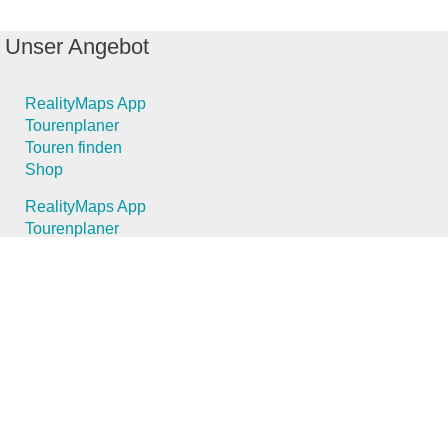
Unser Angebot
RealityMaps App
Tourenplaner
Touren finden
Shop
RealityMaps App
Tourenplaner
Touren finden
Shop
Touren entdecken
Schönste Wandertouren
Top-Touren
Top-Regionen
Skitouren