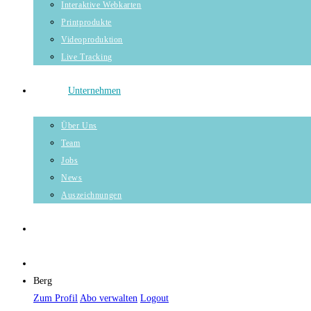
Interaktive Webkarten
Printprodukte
Videoproduktion
Live Tracking
Unternehmen
Über Uns
Team
Jobs
News
Auszeichnungen
Berg
Zum Profil
Abo verwalten
Logout