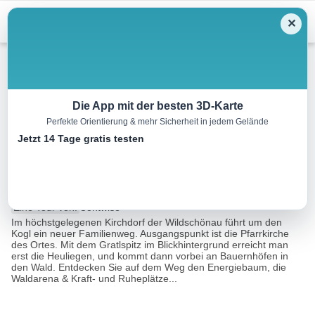
Menu
✕
Wandern
Die App mit der besten 3D-Karte
Perfekte Orientierung & mehr Sicherheit in jedem Gelände
Rund um den Kogl in
Jetzt 14 Tage gratis testen
Thierbach
5.5 km
02:00 h
177 m
177 m
Eine Tour von:
Contwise
Im höchstgelegenen Kirchdorf der Wildschönau führt um den
Kogl ein neuer Familienweg. Ausgangspunkt ist die Pfarrkirche
des Ortes. Mit dem Gratlspitz im Blickhintergrund erreicht man
erst die Heuliegen, und kommt dann vorbei an Bauernhöfen in
den Wald. Entdecken Sie auf dem Weg den Energiebaum, die
Waldarena & Kraft- und Ruheplätze...