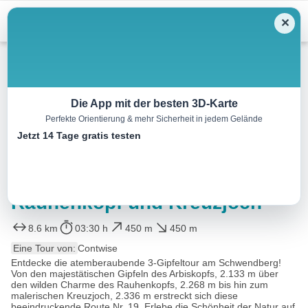
Menu
✕
Wandern
Die App mit der besten 3D-Karte
Perfekte Orientierung & mehr Sicherheit in jedem Gelände
Rund- & Gipfelwanderung:
Jetzt 14 Tage gratis testen
Schwendberg (Jausenstation
Melchboden) Arbiskopf,
Rauhenkopf und Kreuzjoch
8.6 km
03:30 h
450 m
450 m
Eine Tour von:
Contwise
Entdecke die atemberaubende 3-Gipfeltour am Schwendberg!
Von den majestätischen Gipfeln des Arbiskopfs, 2.133 m über
den wilden Charme des Rauhenkopfs, 2.268 m bis hin zum
malerischen Kreuzjoch, 2.336 m erstreckt sich diese
beeindruckende Route Nr. 19. Erlebe die Schönheit der Natur auf