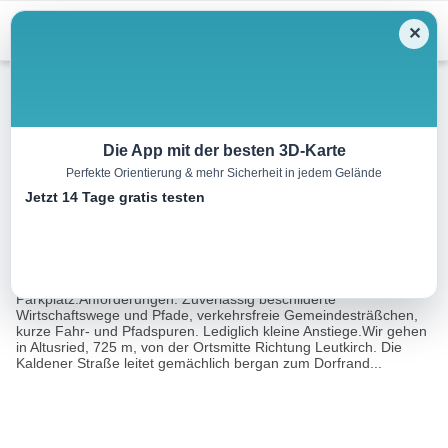
Menu
✕
Wandern
Die App mit der besten 3D-Karte
Perfekte Orientierung & mehr Sicherheit in jedem Gelände
Ruine Kalden
Jetzt 14 Tage gratis testen
9.7 km
03:00 h
216 m
216 m
Eine Tour von:
Rother Wanderführer Allgäu 4 (Herbert Mayr)
Ausgangspunkt: Altusried, Bushaltestelle, 725 m;
Parkplatz.Anforderungen: Zuverlässig beschilderte
Wirtschaftswege und Pfade, verkehrsfreie Gemeindesträßchen,
kurze Fahr- und Pfadspuren. Lediglich kleine Anstiege.Wir gehen
in Altusried, 725 m, von der Ortsmitte Richtung Leutkirch. Die
Kaldener Straße leitet gemächlich bergan zum Dorfrand...