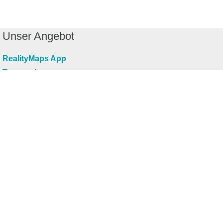
Unser Angebot
RealityMaps App
Tourenplaner
Touren finden
Shop
Touren entdecken
Schönste Wandertouren
Top-Touren
Top-Regionen
Skitouren
Infos & Service
News