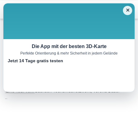
Menu
✕
Radtour
Die App mit der besten 3D-Karte
Perfekte Orientierung & mehr Sicherheit in jedem Gelände
Routenvorshlag Leipzig –
Jetzt 14 Tage gratis testen
Chemnitz
111.2 km
07:55 h
371 m
169 m
Eine Tour von:
Sachsen Tourismusnetzwerk, Verena Daser
..