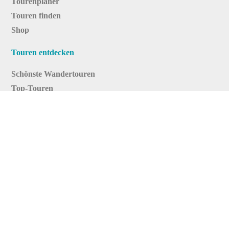
Tourenplaner
Touren finden
Shop
Touren entdecken
Schönste Wandertouren
Top-Touren
Top-Regionen
Skitouren
Infos & Service
News
FAQs
Über uns
RealityMaps