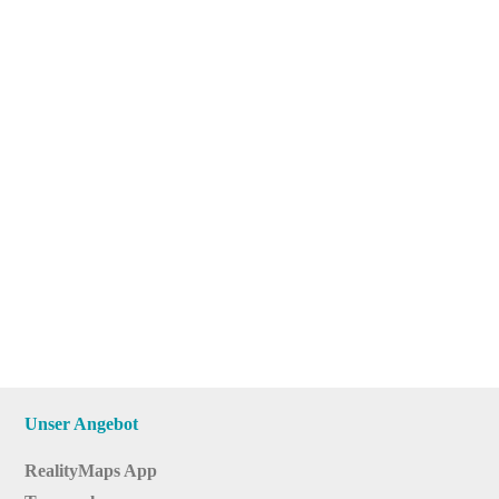
Unser Angebot
RealityMaps App