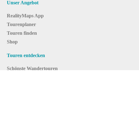
Unser Angebot
RealityMaps App
Tourenplaner
Touren finden
Shop
Touren entdecken
Schönste Wandertouren
Top-Touren
Top-Regionen
Skitouren
Infos & Service
News
FAQs