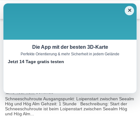
Menu
✕
Schneeschuh
Die App mit der besten 3D-Karte
Perfekte Orientierung & mehr Sicherheit in jedem Gelände
Route SB Ausserhög
Jetzt 14 Tage gratis testen
Rundwanderung
1.6 km
01:00 h
60 m
60 m
Eine Tour von:
Contwise
Schneeschuhroute Ausgangspunkt: Loipenstart zwischen Seealm
Hög und Hög Alm Gehzeit: 1 Stunde Beschreibung: Start der
Schneeschuhroute ist beim Loipenstart zwischen Seealm Hög
und Hög Alm...