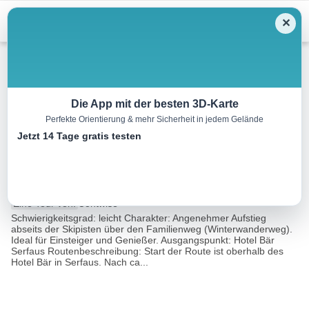
Menu
✕
Skitour
Die App mit der besten 3D-Karte
Perfekte Orientierung & mehr Sicherheit in jedem Gelände
Route 1a – Hotel
Jetzt 14 Tage gratis testen
Bär/Waldbahn
3.0 km
01:00 h
380 m
m
Eine Tour von:
Contwise
Schwierigkeitsgrad: leicht Charakter: Angenehmer Aufstieg
abseits der Skipisten über den Familienweg (Winterwanderweg).
Ideal für Einsteiger und Genießer. Ausgangspunkt: Hotel Bär
Serfaus Routenbeschreibung: Start der Route ist oberhalb des
Hotel Bär in Serfaus. Nach ca...