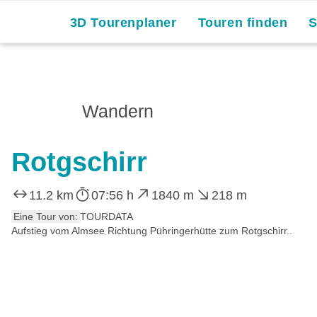
3D Tourenplaner
Touren finden
Wandern
Rotgschirr
11.2 km
07:56 h
1840 m
218 m
Eine Tour von:
TOURDATA
Aufstieg vom Almsee Richtung Pühringerhütte zum Rotgschirr..