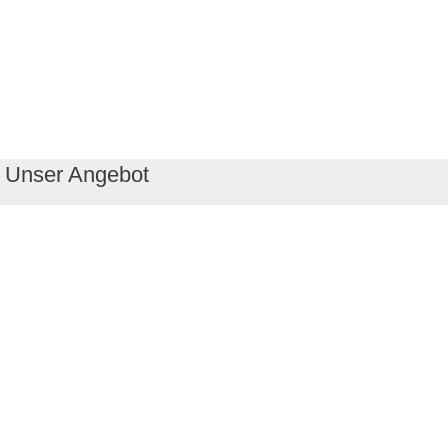
Unser Angebot
RealityMaps App
Tourenplaner
Touren finden
Shop
Touren entdecken
Schönste Wandertouren
Top-Touren
Top-Regionen