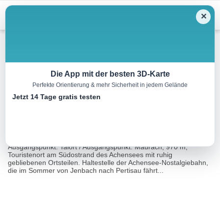
Menu
✕
Wandern
Die App mit der besten 3D-Karte
Perfekte Orientierung & mehr Sicherheit in jedem Gelände
Rofanspitze, 2259 m
Jetzt 14 Tage gratis testen
18.5 km
07:15 h
1574 m
1574 m
Eine Tour
Rother Wanderführer Münchner Wanderberge
von:
(Siegfried Garnweidner)
Ausgangspunkt: Talort / Ausgangspunkt: Maurach, 970 m,
Touristenort am Südostrand des Achensees mit ruhig
gebliebenen Ortsteilen. Haltestelle der Achensee-Nostalgiebahn,
die im Sommer von Jenbach nach Pertisau fährt...