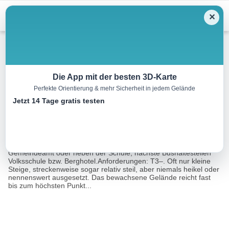
Menu
✕
Wandern
Die App mit der besten 3D-Karte
Perfekte Orientierung & mehr Sicherheit in jedem Gelände
Rötenspitze, 2481 m
Jetzt 14 Tage gratis testen
10.0 km
05:30 h
1085 m
1085 m
Eine Tour von:
Rother Wanderführer Stubai-Wipptal (Mark Zahel)
Ausgangspunkt: Obernberg, 1396 m. Parkmöglichkeit beim
Gemeindeamt oder neben der Schule, nächste Bushaltestellen
Volksschule bzw. Berghotel.Anforderungen: T3–. Oft nur kleine
Steige, streckenweise sogar relativ steil, aber niemals heikel oder
nennenswert ausgesetzt. Das bewachsene Gelände reicht fast
bis zum höchsten Punkt...