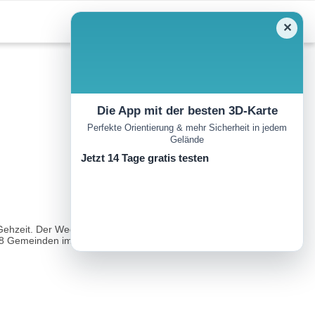
✕
Die App mit der besten 3D-Karte
Perfekte Orientierung & mehr Sicherheit in jedem
Gelände
Jetzt 14 Tage gratis testen
Gehzeit. Der Weg spannt den Bogen vom Eingangstor in der
8 Gemeinden im Melker Alpenvorland (Schollach, Hürm, St...