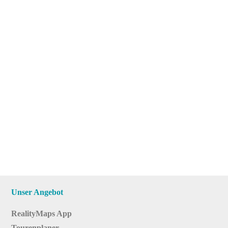
Unser Angebot
RealityMaps App
Tourenplaner