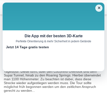
Menu
✕
Bergwandern
Die App mit der besten 3D-Karte
Perfekte Orientierung & mehr Sicherheit in jedem Gelände
Roaring Springs
Jetzt 14 Tage gratis testen
15.0 km
07:00 h
1100 m
1100 m
Eine Tour von:
RealityMaps
Bei der Roaring Springs Tour, handelt es sich um eine schwere
Tagestour. Diese führt, über den Coconino Overlook und dem
Supai Tunnel, hinab zu den Roaring Springs. Hierbei überwindet
man 1100 Höhenmeter. Zu beachten ist dabei, dass diese
Strecke wieder aufgestiegen werden muss. Die Tour sollte
möglichst früh begonnen werden um den zeitlichen Anspruch
gerecht zu werden...