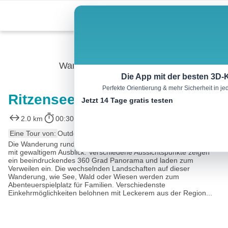
Skip
Menu
to
content
Wandern
Die App mit der besten 3D-
Perfekte Orientierung & mehr Sicherheit in 
Ritzensee-Rundwanderung
Jetzt 14 Tage gratis testen
2.0 km
00:30 h
41 m
41 m
Eine Tour von:
Outdooractive
Die Wanderung rund um den Ritzensee bietet eine einfache Tour
mit gewaltigem Ausblick. Verschiedene Aussichtspunkte zeigen
ein beeindruckendes 360 Grad Panorama und laden zum
Verweilen ein. Die wechselnden Landschaften auf dieser
Wanderung, wie See, Wald oder Wiesen werden zum
Abenteuerspielplatz für Familien. Verschiedenste
Einkehrmöglichkeiten belohnen mit Leckerem aus der Region...