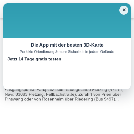
Menu
✕
Wandern
Die App mit der besten 3D-Karte
Perfekte Orientierung & mehr Sicherheit in jedem Gelände
Riedering und Pietzenkirchen
Jetzt 14 Tage gratis testen
13.1 km
03:15 h
213 m
213 m
Eine Tour
Rother Wanderführer Chiemsee (Gerhard
von:
Hirtlreiter)
Ausgangspunkt: Parkplatz beim Badegelände Pietzing (472 m,
Navi: 83083 Pietzing, Fellbachstraße). Zufahrt von Prien über
Pinswang oder von Rosenheim über Riedering (Bus 9497)...