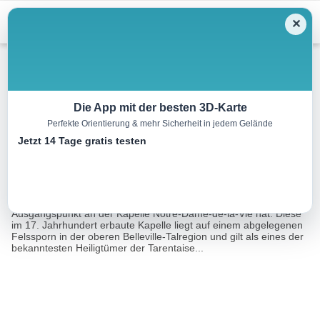
Menu
✕
Wandern
Die App mit der besten 3D-Karte
Perfekte Orientierung & mehr Sicherheit in jedem Gelände
Richtung La Loy
Jetzt 14 Tage gratis testen
2.5 km
01:30 h
155 m
147 m
Eine Tour von:
RealityMaps
Eine angenehme Schneeschuhwanderung, die ihren
Ausgangspunkt an der Kapelle Notre-Dame-de-la-Vie hat. Diese
im 17. Jahrhundert erbaute Kapelle liegt auf einem abgelegenen
Felssporn in der oberen Belleville-Talregion und gilt als eines der
bekanntesten Heiligtümer der Tarentaise...