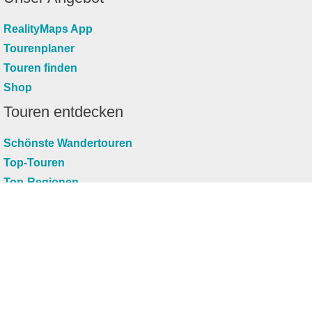
RealityMaps App
Tourenplaner
Touren finden
Shop
Touren entdecken
Schönste Wandertouren
Top-Touren
Top-Regionen
Skitouren
Infos & Service
News
FAQs
Über uns