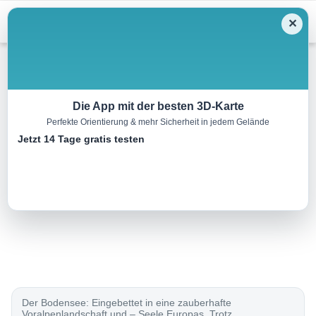
Menu
✕
Radtour
Die App mit der besten 3D-Karte
Perfekte Orientierung & mehr Sicherheit in jedem Gelände
Rhein-Route, Etappe 5/9
Jetzt 14 Tage gratis testen
64.0 km
00:00 h
280 m
280 m
Eine Tour von:
SchweizMobil
..
Der Bodensee: Eingebettet in eine zauberhafte
Voralpenlandschaft und – Seele Europas. Trotz