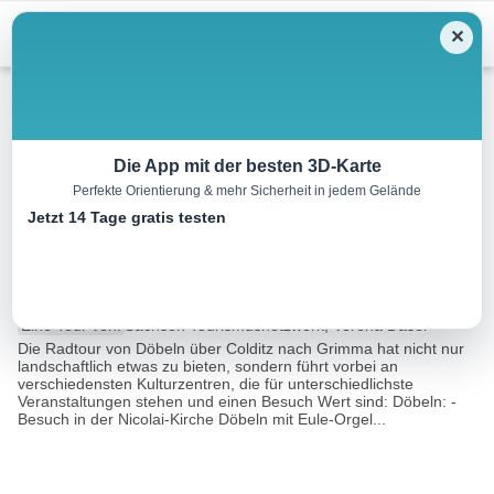
Menu
✕
Radtour
Die App mit der besten 3D-Karte
Perfekte Orientierung & mehr Sicherheit in jedem Gelände
Reiseangebot Mulderadweg –
Jetzt 14 Tage gratis testen
Döbeln – Colditz – Grimma
54.6 km
04:00 h
174 m
192 m
Eine Tour von:
Sachsen Tourismusnetzwerk, Verena Daser
Die Radtour von Döbeln über Colditz nach Grimma hat nicht nur
landschaftlich etwas zu bieten, sondern führt vorbei an
verschiedensten Kulturzentren, die für unterschiedlichste
Veranstaltungen stehen und einen Besuch Wert sind: Döbeln: -
Besuch in der Nicolai-Kirche Döbeln mit Eule-Orgel...