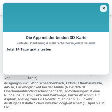
Menu
✕
Wandern
Die App mit der besten 3D-Karte
Perfekte Orientierung & mehr Sicherheit in jedem Gelände
Reise zum Mittelpunkt der
Jetzt 14 Tage gratis testen
Erde
11.1 km
03:00 h
201 m
201 m
Eine Tour
Rother Wanderführer Oberpfälzer Wald (Eva
von:
Krötz)
Ausgangspunkt: Windischeschenbach, Ortsteil Oberbaumühle,
445 m, Parkmöglichkeit bei der Mühle (Navi: 92670
Oberbaumühle/Windischeschenbach).Anforderungen: Kleine
Runde, ca. 11 km; Feld- und Waldwege, kurzer Abschnitt auf
Asphalt, Anstieg zum GEO-Zentrum an der KTB.Einkehr:
Ausflugsgaststätte Schweinmühle: Zoiglwirtschaft (1. April bis 15.
Okt...