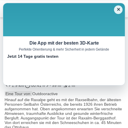
Menu
✕
Schneeschuh
Die App mit der besten 3D-Karte
Perfekte Orientierung & mehr Sicherheit in jedem Gelände
Raxalm-Berggasthof –
Jetzt 14 Tage gratis testen
Ottohaus (Schneeschuhroute
1) ca. 45 min
1.9 km
00:41 h
99 m
2 m
Eine Tour von:
Outdooractive
Hinauf auf die Raxalpe geht es mit der Raxseilbahn, der ältesten
Personen-Seilbahn Österreichs, die bereits 1926 ihren Betrieb
aufgenommen hat. Oben angekommen erwarten Sie verschneite
Almwiesen, traumhafte Ausblicke und gesunde winterfrische
Bergluft. Ausgangspunkt der Tour ist der Raxalm-Berggasthof.
Von dort erreichen sie mit den Schneeschuhen in ca. 45 Minuten
das Ottohaus...