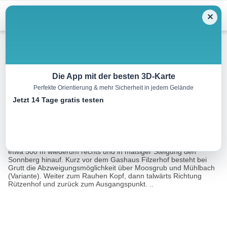
Menu
✕
Mountainbike
Die App mit der besten 3D-Karte
Perfekte Orientierung & mehr Sicherheit in jedem Gelände
Rauher Kopf
Jetzt 14 Tage gratis testen
12.6 km
01:45 h
m
m
Eine Tour von:
3D RealityMaps GmbH
Ab Spertenbach rechts haltend und vor der Brücke links. Nach
etwa 500 m wiederum rechts und in mäßiger Steigung den
Sonnberg hinauf. Kurz vor dem Gashaus Filzerhof besteht bei
Grutt die Abzweigungsmöglichkeit über Moosgrub und Mühlbach
(Variante). Weiter zum Rauhen Kopf, dann talwärts Richtung
Rützenhof und zurück zum Ausgangspunkt. ..