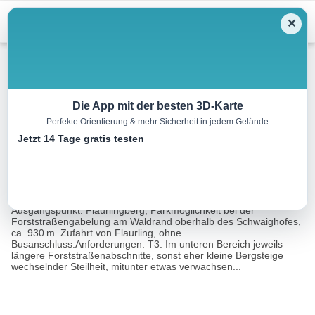
Menu
✕
Wandern
Die App mit der besten 3D-Karte
Perfekte Orientierung & mehr Sicherheit in jedem Gelände
Rauher Kopf, 2308 m
Jetzt 14 Tage gratis testen
18.5 km
07:45 h
1397 m
1397 m
Eine Tour
Rother Wanderführer Rund um Innsbruck (Mark
von:
Zahel)
Ausgangspunkt: Flaurlingberg, Parkmöglichkeit bei der
Forststraßengabelung am Waldrand oberhalb des Schwaighofes,
ca. 930 m. Zufahrt von Flaurling, ohne
Busanschluss.Anforderungen: T3. Im unteren Bereich jeweils
längere Forststraßenabschnitte, sonst eher kleine Bergsteige
wechselnder Steilheit, mitunter etwas verwachsen...