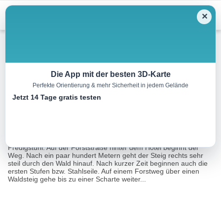
Menu
✕
Klettersteig
Die App mit der besten 3D-Karte
Perfekte Orientierung & mehr Sicherheit in jedem Gelände
Rathsteig Ewige Wand
Jetzt 14 Tage gratis testen
1.4 km
01:00 h
227 m
58 m
Eine Tour von:
TOURDATA
Alpiner Wanderweg mit SeilDer Weg startet beim Parkplatz
Predigstuhl. Auf der Forststraße hinter dem Hotel beginnt der
Weg. Nach ein paar hundert Metern geht der Steig rechts sehr
steil durch den Wald hinauf. Nach kurzer Zeit beginnen auch die
ersten Stufen bzw. Stahlseile. Auf einem Forstweg über einen
Waldsteig gehe bis zu einer Scharte weiter...