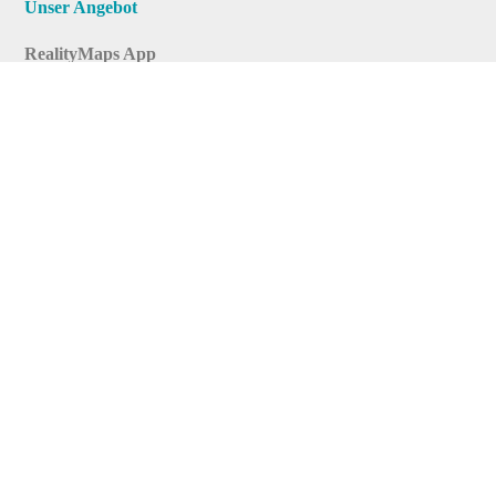
Unser Angebot
RealityMaps App
Tourenplaner
Touren finden
Shop
Touren entdecken
Schönste Wandertouren
Top-Touren
Top-Regionen
Skitouren
Infos & Service
News
FAQs