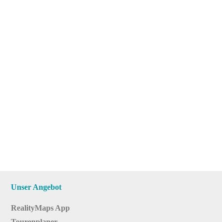
Unser Angebot
RealityMaps App
Tourenplaner