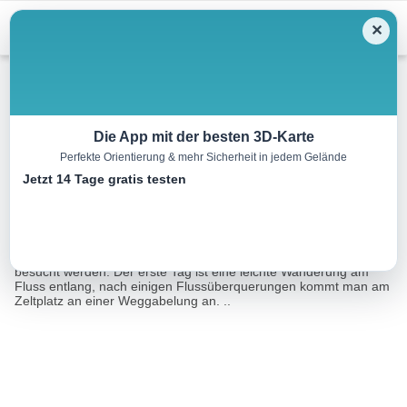
Menu
✕
Bergwandern
Die App mit der besten 3D-Karte
Perfekte Orientierung & mehr Sicherheit in jedem Gelände
Rangdum – Lamayuru: Tag 1
Jetzt 14 Tage gratis testen
15.7 km
05:00 h
239 m
0 m
Eine Tour von:
OpenStreetMap
Bevor die Wanderung gestartet wird, kann das Kloster Rangdum
besucht werden. Der erste Tag ist eine leichte Wanderung am
Fluss entlang, nach einigen Flussüberquerungen kommt man am
Zeltplatz an einer Weggabelung an. ..