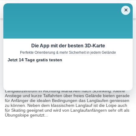
Menu
✕
Langlauf
Die App mit der besten 3D-Karte
Perfekte Orientierung & mehr Sicherheit in jedem Gelände
Ramseider Loipe
Jetzt 14 Tage gratis testen
5.5 km
01:05 h
32 m
30 m
Eine Tour von:
Outdooractive
Vom Startpunkt der Loipe beim Bauhof Saalfelden ab dem
Langlaufzentrum in Richtung Maria Alm nach Schinking. Kleine
Anstiege und kurze Talfahrten über freies Gelände bieten gerade
für Anfänger die idealen Bedingungen das Langlaufen geniessen
zu können. Neben dem klassischem Langlauf ist die Loipe auch
für Skating geeignet und wird von Langlaufanfängern sehr oft als
Übungsloipe genutzt...