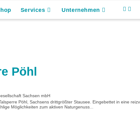
Shop
Services
Unternehmen
re Pöhl
Gesellschaft Sachsen mbH
alsperre Pöhl, Sachsens drittgrößter Stausee. Eingebettet in eine reizv
lige Möglichkeiten zum aktiven Naturgenuss...