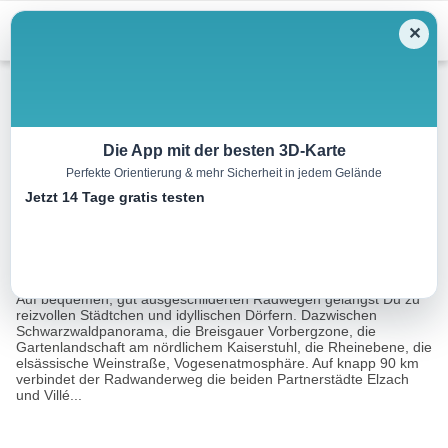
Menu
✕
Radtour
Die App mit der besten 3D-Karte
Perfekte Orientierung & mehr Sicherheit in jedem Gelände
Radweg Elzach-Villé
Jetzt 14 Tage gratis testen
88.3 km
07:00 h
303 m
398 m
Eine Tour
Tourismusnetzwerk Baden-Württemberg,
von:
ZweiTälerLand Elztal & Simonswäldertal
Auf bequemen, gut ausgeschilderten Radwegen gelangst Du zu
reizvollen Städtchen und idyllischen Dörfern. Dazwischen
Schwarzwaldpanorama, die Breisgauer Vorbergzone, die
Gartenlandschaft am nördlichem Kaiserstuhl, die Rheinebene, die
elsässische Weinstraße, Vogesenatmosphäre. Auf knapp 90 km
verbindet der Radwanderweg die beiden Partnerstädte Elzach
und Villé...