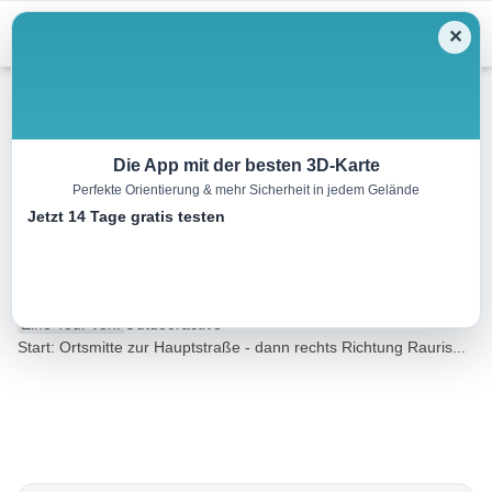
Menu
✕
Radtour
Die App mit der besten 3D-Karte
Perfekte Orientierung & mehr Sicherheit in jedem Gelände
Radtour zur Ortsmitte von
Jetzt 14 Tage gratis testen
Rauris
11.4 km
01:05 h
341 m
169 m
Eine Tour von:
Outdooractive
Start: Ortsmitte zur Hauptstraße - dann rechts Richtung Rauris...