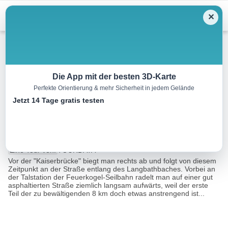
Menu
✕
Radtour
Die App mit der besten 3D-Karte
Perfekte Orientierung & mehr Sicherheit in jedem Gelände
Radtour zu den Langbathseen
Jetzt 14 Tage gratis testen
und retour
8.4 km
01:03 h
387 m
142 m
Eine Tour von:
TOURDATA
Vor der "Kaiserbrücke" biegt man rechts ab und folgt von diesem
Zeitpunkt an der Straße entlang des Langbathbaches. Vorbei an
der Talstation der Feuerkogel-Seilbahn radelt man auf einer gut
asphaltierten Straße ziemlich langsam aufwärts, weil der erste
Teil der zu bewältigenden 8 km doch etwas anstrengend ist...