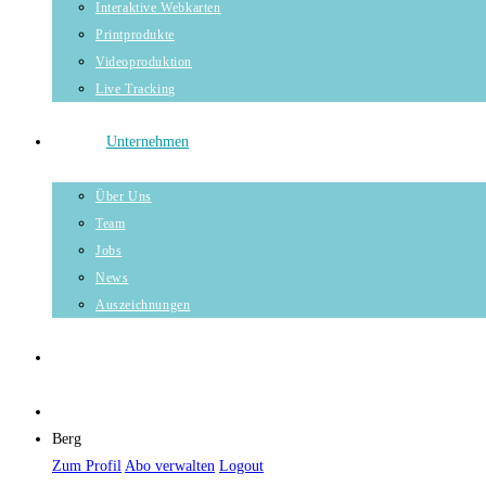
Interaktive Webkarten
Printprodukte
Videoproduktion
Live Tracking
Unternehmen
Über Uns
Team
Jobs
News
Auszeichnungen
Berg
Zum Profil
Abo verwalten
Logout