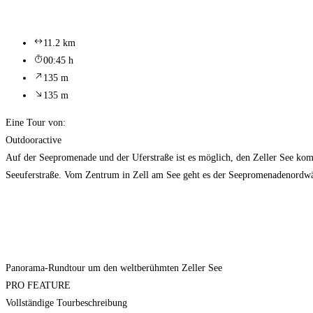
11.2 km
00:45 h
135 m
135 m
Eine Tour von:
Outdooractive
Auf der Seepromenade und der Uferstraße ist es möglich, den Zeller See komp
Seeuferstraße. Vom Zentrum in Zell am See geht es der Seepromenadenordwär
Panorama-Rundtour um den weltberühmten Zeller See
PRO FEATURE
Vollständige Tourbeschreibung