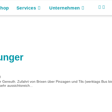
Shop
Services
Unternehmen
unger
)
r Gereuth. Zufahrt von Brixen über Pinzagen und Tils (werktags Bus b
ehr aussichtsreich...