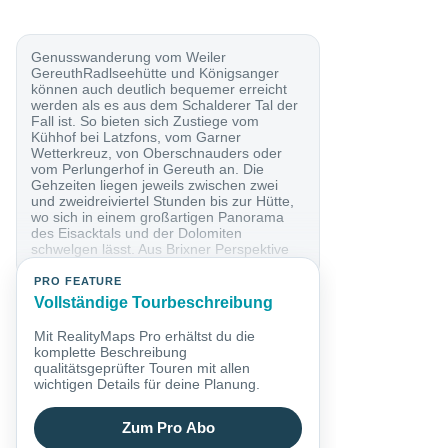
Genusswanderung vom Weiler
GereuthRadlseehütte und Königsanger
können auch deutlich bequemer erreicht
werden als es aus dem Schalderer Tal der
Fall ist. So bieten sich Zustiege vom
Kühhof bei Latzfons, vom Garner
Wetterkreuz, von Oberschnauders oder
vom Perlungerhof in Gereuth an. Die
Gehzeiten liegen jeweils zwischen zwei
und zweidreiviertel Stunden bis zur Hütte,
wo sich in einem großartigen Panorama
des Eisacktals und der Dolomiten
schwelgen lässt. Aus Brixner Perspektive
beschreibe ich hier...
PRO FEATURE
Vollständige Tourbeschreibung
Mit RealityMaps Pro erhältst du die
komplette Beschreibung
qualitätsgeprüfter Touren mit allen
wichtigen Details für deine Planung.
Zum Pro Abo