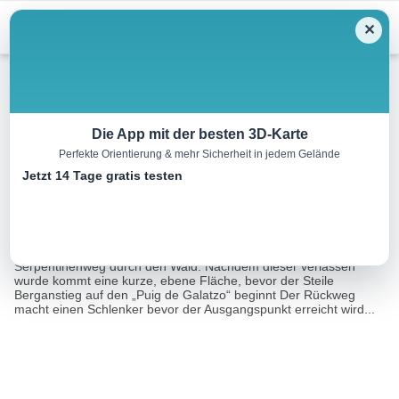
Menu
✕
Bergwandern
Die App mit der besten 3D-Karte
Perfekte Orientierung & mehr Sicherheit in jedem Gelände
Puig de Galatzó
Jetzt 14 Tage gratis testen
9.8 km
06:45 h
784 m
784 m
Eine Tour von:
RealityMaps
Kurz vor dem Ort Estellencs folgt die Strecke einen
Serpentinenweg durch den Wald. Nachdem dieser verlassen
wurde kommt eine kurze, ebene Fläche, bevor der Steile
Berganstieg auf den „Puig de Galatzo“ beginnt Der Rückweg
macht einen Schlenker bevor der Ausgangspunkt erreicht wird...