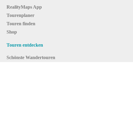
RealityMaps App
Tourenplaner
Touren finden
Shop
Touren entdecken
Schönste Wandertouren
Top-Touren
Top-Regionen
Skitouren
Infos & Service
News
FAQs
Über uns