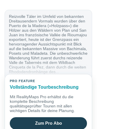
Reizvolle Täler im Umfeld von bekannten
Dreitausendern Vormals wurden über den
Puerto de la Madera (»Holzpass«) die
Hölzer aus den Wäldern von Plan und San
Juan ins französische Vallée de Rioumajou
exportiert, heute ist der Grenzpass ein
hervorragender Aussichtspunkt mit Blick
auf die bekannten Massive von Bachimala,
Posets und Maladeta. Die unbeschwerliche
Wanderung führt zuerst durchs reizende
Valle de Tabernés mit dem Wildbach
Cinqueta de la Pez, dann durch die weiten
Rhododendronhänge des...
PRO FEATURE
Vollständige Tourbeschreibung
Mit RealityMaps Pro erhältst du die
komplette Beschreibung
qualitätsgeprüfter Touren mit allen
wichtigen Details für deine Planung.
Zum Pro Abo