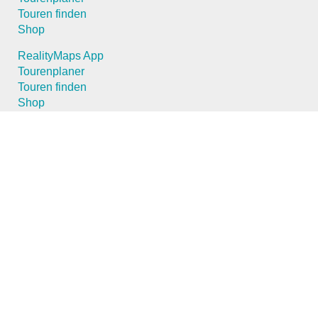
Touren finden
Shop
RealityMaps App
Tourenplaner
Touren finden
Shop
Touren entdecken
Schönste Wandertouren
Top-Touren
Top-Regionen
Skitouren
Schönste Wandertouren
Top-Touren
Top-Regionen
Skitouren