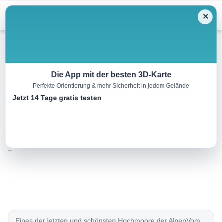
Menu
✕
Wandern
Die App mit der besten 3D-Karte
Perfekte Orientierung & mehr Sicherheit in jedem Gelände
Pürgschachen Moor
Jetzt 14 Tage gratis testen
4.4 km
01:00 h
32 m
32 m
Eine Tour
Rother Wanderführer Gesäuse (Carl Rauch, Anna
von:
Rauch-Kopetz, Heinrich Kopetz)
..
Eines der letzten und schönsten Hochmoore der AlpenVom