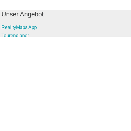
Unser Angebot
RealityMaps App
Tourenplaner
Touren finden
Shop
Touren entdecken
Schönste Wandertouren
Top-Touren
Top-Regionen
Skitouren
Infos & Service
News