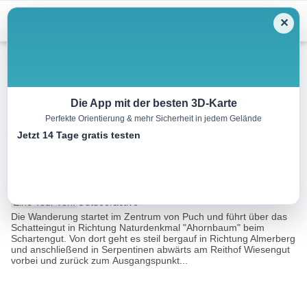
Menu
✕
Wandern
Die App mit der besten 3D-Karte
Perfekte Orientierung & mehr Sicherheit in jedem Gelände
Puch: Panoramaweg (Nr. 17, 6
Jetzt 14 Tage gratis testen
Punkte)
7.6 km
02:21 h
277 m
267 m
Eine Tour von:
Outdooractive
Die Wanderung startet im Zentrum von Puch und führt über das
Schatteingut in Richtung Naturdenkmal "Ahornbaum" beim
Schartengut. Von dort geht es steil bergauf in Richtung Almerberg
und anschließend in Serpentinen abwärts am Reithof Wiesengut
vorbei und zurück zum Ausgangspunkt...