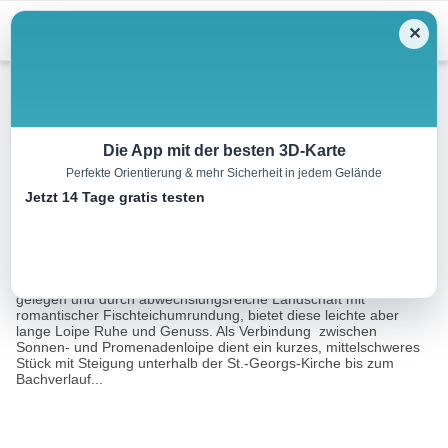
Menu
✕
Langlauf
Die App mit der besten 3D-Karte
Perfekte Orientierung & mehr Sicherheit in jedem Gelände
Promenadenloipe Kals
Jetzt 14 Tage gratis testen
6.4 km
03:00 h
80 m
m
Eine Tour von:
Contwise
Am Ufer des Kalserbaches verlaufend, unterhalb der Ortschaften
gelegen und durch abwechslungsreiche Landschaft mit
romantischer Fischteichumrundung, bietet diese leichte aber
lange Loipe Ruhe und Genuss. Als Verbindung zwischen
Sonnen- und Promenadenloipe dient ein kurzes, mittelschweres
Stück mit Steigung unterhalb der St.-Georgs-Kirche bis zum
Bachverlauf...