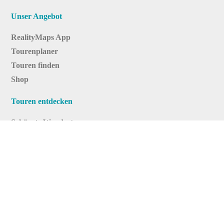
Unser Angebot
RealityMaps App
Tourenplaner
Touren finden
Shop
Touren entdecken
Schönste Wandertouren
Top-Touren
Top-Regionen
Skitouren
Infos & Service
News
FAQs