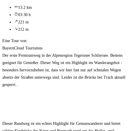
13.2 km
03:30 h
221 m
212 m
Eine Tour von:
BayernCloud Tourismus
Der erste Premiumweg in der Alpenregion Tegernsee Schliersee. Bestens
geeignet für Genießer. Dieser Weg ist ein Highlight im Wanderangebot -
besonders hervorzuheben ist, dass wir hier fast nur auf schmalen Wegen
abseits der Straßen unterwegs sind. Leider ist die Brücke bei Trach aktuell
gesperrt...
Dieser Rundweg ist ein echtes Highlight für Genusswanderer und bietet
schöne Eindrücke der Natur und Bergwelt rund um das Holler- und