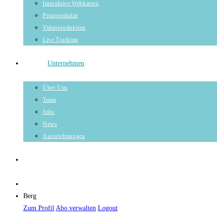
Interaktive Webkarten
Printprodukte
Videoproduktion
Live Tracking
Unternehmen
Über Uns
Team
Jobs
News
Auszeichnungen
Berg
Zum Profil
Abo verwalten
Logout