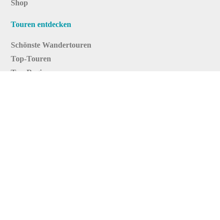
Shop
Touren entdecken
Schönste Wandertouren
Top-Touren
Top-Regionen
Skitouren
Infos & Service
News
FAQs
Über uns
RealityMaps
Team
Jobs