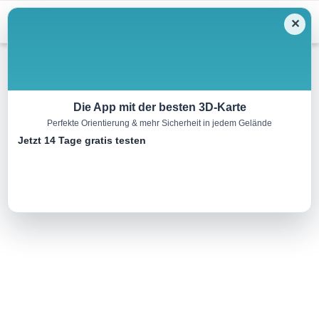
Menu
✕
Wandern
Die App mit der besten 3D-Karte
Perfekte Orientierung & mehr Sicherheit in jedem Gelände
Prandtauer Weg
Jetzt 14 Tage gratis testen
4.2 km
01:30 h
349 m
2 m
Eine Tour von:
Outdooractive
..