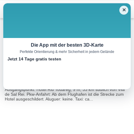
Menu
✕
Wandern
Die App mit der besten 3D-Karte
Perfekte Orientierung & mehr Sicherheit in jedem Gelände
Praia Curral Velho
Jetzt 14 Tage gratis testen
9.2 km
03:00 h
21 m
21 m
Eine Tour
Rother Wanderführer Kapverden Nord (Michael
von:
Will)
Ausgangspunkt: Hotel Riu Touareg, 9 m; 33 km südlich von Vila
de Sal Rei. Pkw-Anfahrt: Ab dem Flughafen ist die Strecke zum
Hotel ausgeschildert. Aluguer: keine. Taxi: ca...