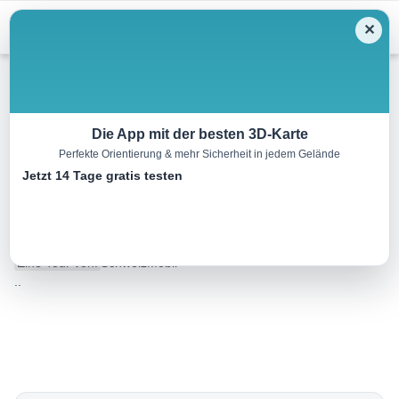
Menu
✕
Wandern
Die App mit der besten 3D-Karte
Perfekte Orientierung & mehr Sicherheit in jedem Gelände
Prättigauer Höhenweg, Etappe
Jetzt 14 Tage gratis testen
1/4
28.0 km
09:35 h
2100 m
720 m
Eine Tour von:
SchweizMobil
..