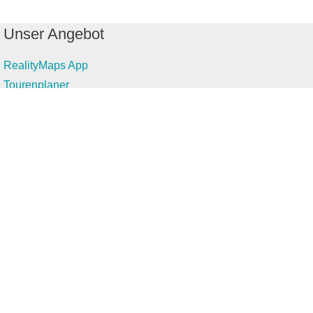
Unser Angebot
RealityMaps App
Tourenplaner
Touren finden
Shop
Touren entdecken
Schönste Wandertouren
Top-Touren
Top-Regionen
Skitouren
Infos & Service
News