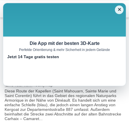
Menu
✕
Mountainbike
Die App mit der besten 3D-Karte
Perfekte Orientierung & mehr Sicherheit in jedem Gelände
Plomodiern Sainte-Marie-
Jetzt 14 Tage gratis testen
Saint-Corentin Rundfahrt
15.0 km
01:45 h
360 m
360 m
Eine Tour von:
RealityMap
Diese Route der Kapellen (Saint Mahouarn, Sainte Marie und
Saint Corentin) führt in das Gebiet des regionalen Naturparks
Armorique in der Nähe von Dinéault. Es handelt sich um eine
einfache Schleife (blau), die jedoch einen langen Anstieg von
Kergoat zur Departementsstraße 887 umfasst. Außerdem
beinhaltet die Strecke zwei Abschnitte auf der alten Bahnstrecke
Carhaix – Camaret...