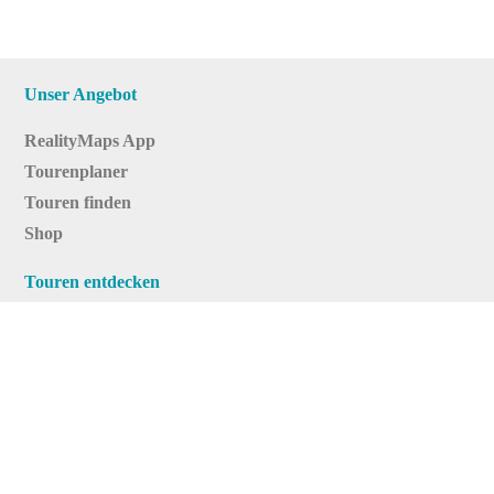
Unser Angebot
RealityMaps App
Tourenplaner
Touren finden
Shop
Touren entdecken
Schönste Wandertouren
Top-Touren
Top-Regionen
Skitouren
Infos & Service