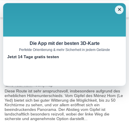
Menu
✕
Mountainbike
Die App mit der besten 3D-Karte
Perfekte Orientierung & mehr Sicherheit in jedem Gelände
Plomodiern Ménez Hom
Jetzt 14 Tage gratis testen
Rundfahrt
16.5 km
02:15 h
430 m
430 m
Eine Tour von:
RealityMap
Diese Route ist sehr anspruchsvoll, insbesondere aufgrund des
erheblichen Höhenunterschieds. Vom Gipfel des Ménez Hom (Le
Yed) bietet sich bei guter Witterung die Möglichkeit, bis zu 50
Kirchtürme zu sehen, und vor allem eröffnet sich ein
beeindruckendes Panorama. Der Abstieg vom Gipfel ist
landschaftlich besonders reizvoll, wobei der linke Weg die
sicherste und angenehmste Option darstellt...