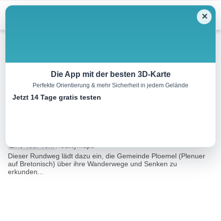
Menu
✕
Wandern
Die App mit der besten 3D-Karte
Perfekte Orientierung & mehr Sicherheit in jedem Gelände
Ploemel Tro Plenuer
Jetzt 14 Tage gratis testen
Rundgang
7.8 km
01:23 h
10 m
10 m
Eine Tour von:
RealityMaps
Dieser Rundweg lädt dazu ein, die Gemeinde Ploemel (Plenuer
auf Bretonisch) über ihre Wanderwege und Senken zu
erkunden...