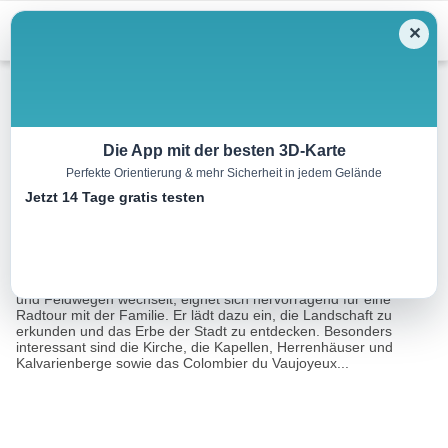
Menu
✕
Rennrad
Die App mit der besten 3D-Karte
Perfekte Orientierung & mehr Sicherheit in jedem Gelände
Planguenoul Land Rundfahrt
Jetzt 14 Tage gratis testen
23.0 km
02:00 h
97 m
97 m
Eine Tour von:
RealityMaps
Dieser Rundweg, der zwischen verkehrsarmen Asphaltstraßen
und Feldwegen wechselt, eignet sich hervorragend für eine
Radtour mit der Familie. Er lädt dazu ein, die Landschaft zu
erkunden und das Erbe der Stadt zu entdecken. Besonders
interessant sind die Kirche, die Kapellen, Herrenhäuser und
Kalvarienberge sowie das Colombier du Vaujoyeux...