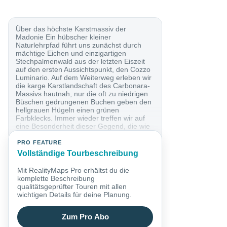
Über das höchste Karstmassiv der
Madonie Ein hübscher kleiner
Naturlehrpfad führt uns zunächst durch
mächtige Eichen und einzigartigen
Stechpalmenwald aus der letzten Eiszeit
auf den ersten Aussichtspunkt, den Cozzo
Luminario. Auf dem Weiterweg erleben wir
die karge Karstlandschaft des Carbonara-
Massivs hautnah, nur die oft zu niedrigen
Büschen gedrungenen Buchen geben den
hellgrauen Hügeln einen grünen
Farbklecks. Immer wieder treffen wir auf
eine Besonderheit dieser Gegend, die wie
kleine...
PRO FEATURE
Vollständige Tourbeschreibung
Mit RealityMaps Pro erhältst du die
komplette Beschreibung
qualitätsgeprüfter Touren mit allen
wichtigen Details für deine Planung.
Zum Pro Abo