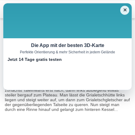
Menu
✕
Skitour
Die App mit der besten 3D-Karte
Perfekte Orientierung & mehr Sicherheit in jedem Gelände
Piz Sarsura, 3180m
Jetzt 14 Tage gratis testen
15.9 km
05:30 h
1362 m
1359 m
Eine Tour von:
RealityMaps
Vom Parkplatz am Berggasthaus Dürrboden verläuft die Tour
zunächst Taleinwärts erst flach, dann links abbiegend etwas
steiler bergauf zum Plateau. Man lässt die Grialetschhütte links
liegen und steigt weiter auf, um dann zum Grialetschgletscher auf
der gegenüberliegenden Talseite zu queren. Nun steigt man
durch eine Rinne hinauf und gelangt zum hinteren Kessel...