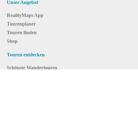
Unser Angebot
RealityMaps App
Tourenplaner
Touren finden
Shop
Touren entdecken
Schönste Wandertouren
Top-Touren
Top-Regionen
Skitouren
Infos & Service
News
FAQs