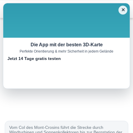
Menu
✕
Langlauf
Die App mit der besten 3D-Karte
Perfekte Orientierung & mehr Sicherheit in jedem Gelände
Piste du Mont-Soleil
Jetzt 14 Tage gratis testen
12.0 km
00:00 h
260 m
300 m
Eine Tour von:
SchweizMobil
..
Vom Col des Mont-Crosins führt die Strecke durch
Windturbinen und Sonnenkollektoren bis zur Bergstation der