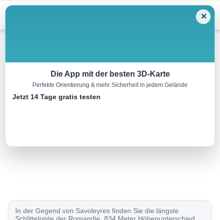
Menu
✕
Rodeln
Die App mit der besten 3D-Karte
Perfekte Orientierung & mehr Sicherheit in jedem Gelände
Piste de luge de La Tzoumaz
Jetzt 14 Tage gratis testen
5.0 km
00:00 h
m
800 m
Eine Tour von:
SchweizMobil
..
In der Gegend von Savoleyres finden Sie die längste
Schlittelpiste der Romandie. 834 Meter Höhenunterschied