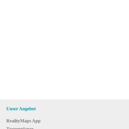
Unser Angebot
RealityMaps App
Tourenplaner